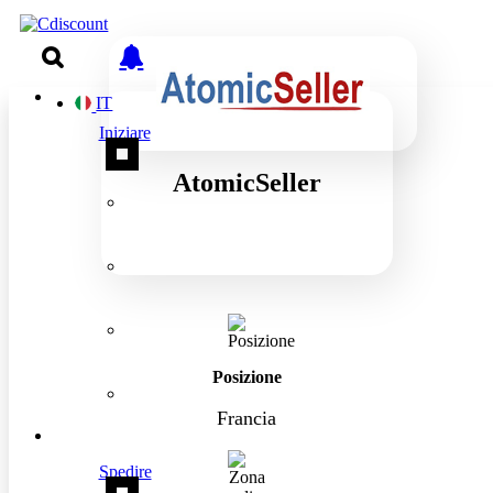
IT
Iniziare
AtomicSeller
Posizione
Francia
Spedire