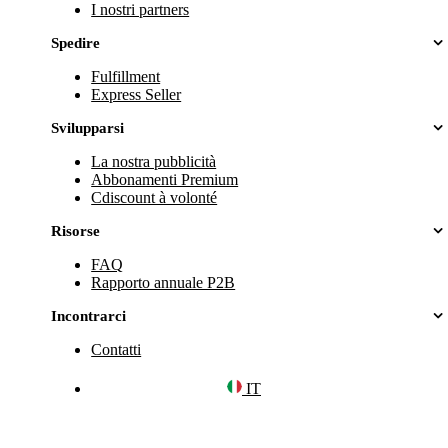
I nostri partners
Spedire
Fulfillment
Express Seller
Svilupparsi
La nostra pubblicità
Abbonamenti Premium
Cdiscount à volonté
Risorse
FAQ
Rapporto annuale P2B
Incontrarci
Contatti
IT