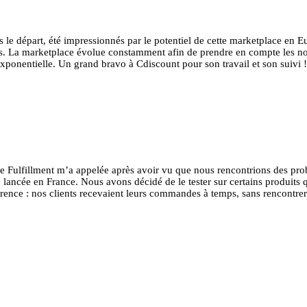
 le départ, été impressionnés par le potentiel de cette marketplace en 
es. La marketplace évolue constamment afin de prendre en compte les nou
ponentielle. Un grand bravo à Cdiscount pour son travail et son suivi !
vice Fulfillment m’a appelée après avoir vu que nous rencontrions des pr
re lancée en France. Nous avons décidé de le tester sur certains produit
érence : nos clients recevaient leurs commandes à temps, sans rencontre