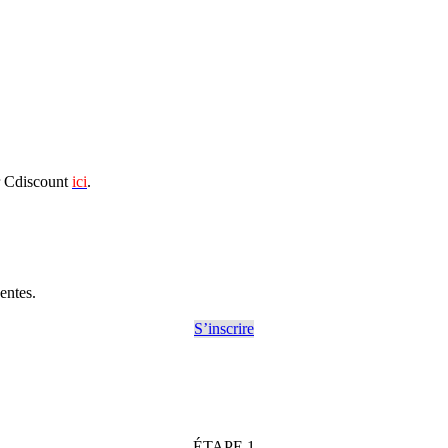
ur Cdiscount
ici
.
entes.
S’inscrire
ÉTAPE 1