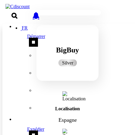
FR
Démarrer
BigBuy
Silver
Localisation
Espagne
Expédier