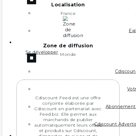
Localisation
France
Exp
Zone de diffusion
Se développer
Monde
Cdiscoun
Votr
Cdiscount Feed est une offre
conjointe élaborée par
Abonnement
Cdiscount en partenariat avec
Feed.biz. Elle permet aux
marchands de publier
Cdiscount Advertis
automatiquement leurs offres
et produits sur Cdiscount,
d’importer, de suivre et de