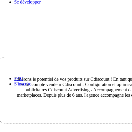
Se développer
FAQ
Libérons le potentiel de vos produits sur Cdiscount ! En tant 
S'inscrire
votre compte vendeur Cdiscount - Configuration et optimisa
publicitaires Cdiscount Advertising - Accompagnement dan
marketplaces. Depuis plus de 6 ans, l'agence accompagne les e-