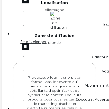
Localisation
Allemagne
Exp
Zone de diffusion
Se développer
Monde
Cdiscoun
Votr
Productsup fournit une plate-
forme SaaS innovante qui
Abonnement
permet aux marques et aux
détaillants d'optimiser et de
syndiquer le contenu de leurs
produits pour tous les canaux
Cdiscount Advertis
de marketing, d'achat et
d'activité numériques, tels que