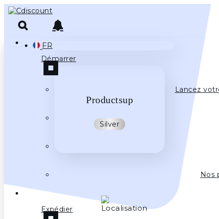
FR
Démarrer
Lancez votr
Productsup
Silver
Nos 
Expédier