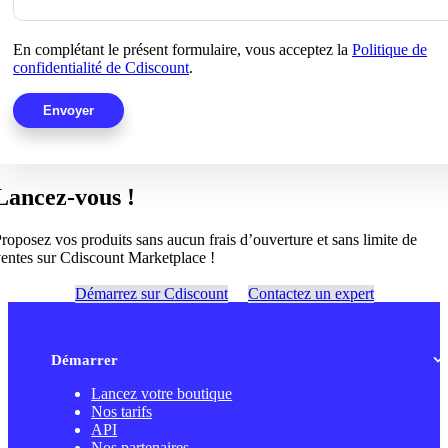
En complétant le présent formulaire, vous acceptez la
Politique de
confidentialité de Cdiscount
.
Lancez-vous !
roposez vos produits sans aucun frais d’ouverture et sans limite de
entes sur Cdiscount Marketplace !
Démarrez sur Cdiscount
Contactez un expert
Démarrer
Lancez votre boutique
Nos tarifs
API
Nos partenaires