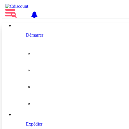
FR
Démarrer
Replyco
Silver
Localisation
Royaume-Uni
Expédier