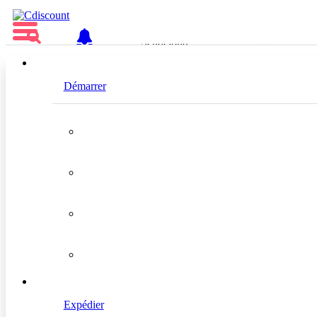
FR
Démarrer
Sendcloud
Localisation
Pays-bas
Expédier