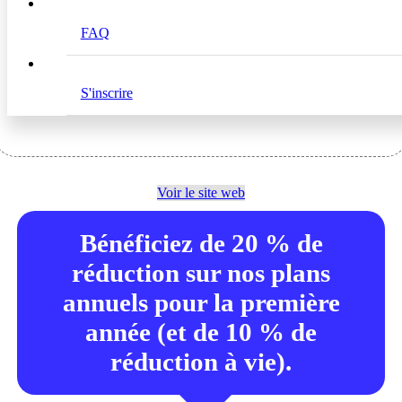
Profitez de la présence bien établie de Sendcloud en
France, mais aussi de la possibilité d’évoluer et de vous
FAQ
étendre facilement à de nouveaux marchés
transfrontaliers. Le tout au sein d’une seule et même
plateforme.
S'inscrire
Voir le site web
Bénéficiez de 20 % de
réduction sur nos plans
annuels pour la première
année (et de 10 % de
réduction à vie).