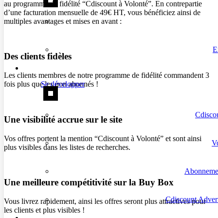
au programme de fidélité “Cdiscount à Volonté”. En contrepartie
d’une facturation mensuelle de 49€ HT, vous bénéficiez ainsi de
multiples avantages et mises en avant :
E
Des clients fidèles
Les clients membres de notre programme de fidélité commandent 3
Se développer
fois plus que les non abonnés !
Cdiscou
Une visibilité accrue sur le site
Vos offres portent la mention “Cdiscount à Volonté” et sont ainsi
Vo
plus visibles dans les listes de recherches.
Abonneme
Une meilleure compétitivité sur la Buy Box
Cdiscount Advert
Vous livrez rapidement, ainsi les offres seront plus attractives pour
les clients et plus visibles !