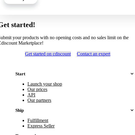
Get started!
ubmit your products with no opening costs and no sales limit on the
discount Marketplace!
Get started on cdiscount
Contact an expert
Start
Launch your shop
Our prices
API
Our partners
Ship
Fulfillment
Express Seller