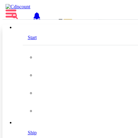
EN
Start
Firsts
Location
France
Ship