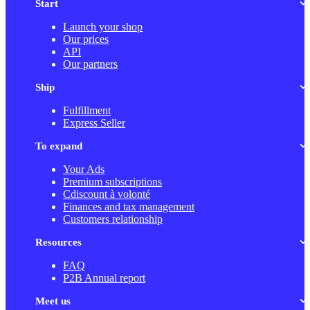
Start
Launch your shop
Our prices
API
Our partners
Ship
Fulfillment
Express Seller
To expand
Your Ads
Premium subscriptions
Cdiscount à volonté
Finances and tax management
Customers relationship
Resources
FAQ
P2B Annual report
Meet us