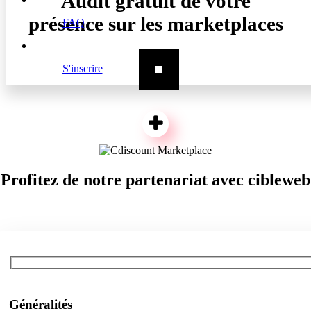
Audit gratuit de votre
présence sur les marketplaces
FAQ
S'inscrire
Profitez de notre partenariat avec cibleweb
Généralités