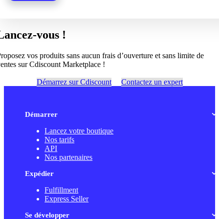
Lancez-vous !
roposez vos produits sans aucun frais d’ouverture et sans limite de
entes sur Cdiscount Marketplace !
Démarrez sur Cdiscount
Contactez un expert
Démarrer
Lancez votre boutique
Nos tarifs
API
Nos partenaires
Expédier
Fulfillment
Express Seller
Se développer