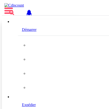
FR
Démarrer
Firsts
Localisation
France
Expédier