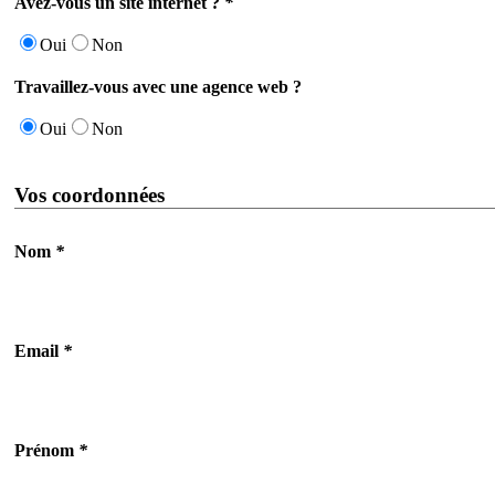
Avez-vous un site internet ?
*
Oui
Non
Travaillez-vous avec une agence web ?
Oui
Non
Vos coordonnées
Nom
*
Email
*
Prénom
*