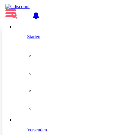
DE
Starten
Neteven
Gold
Standort
Frankreich
Versenden