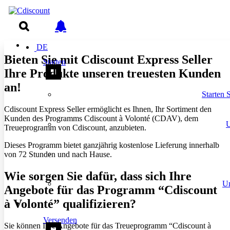
DE
Bieten Sie mit Cdiscount Express Seller
Starten
Ihre Produkte unseren treuesten Kunden
an!
Starten 
Cdiscount Express Seller ermöglicht es Ihnen, Ihr Sortiment den
Kunden des Programms Cdiscount à Volonté (CDAV), dem
U
Treueprogramm von Cdiscount, anzubieten.
Dieses Programm bietet ganzjährig kostenlose Lieferung innerhalb
von 72 Stunden und nach Hause.
Wie sorgen Sie dafür, dass sich Ihre
Un
Angebote für das Programm “Cdiscount
à Volonté” qualifizieren?
Versenden
Sie können Ihre Angebote für das Treueprogramm “Cdiscount à