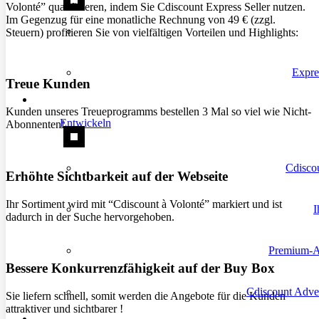
Volonté” qualifizieren, indem Sie Cdiscount Express Seller nutzen.
Im Gegenzug für eine monatliche Rechnung von 49 € (zzgl.
Steuern) profitieren Sie von vielfältigen Vorteilen und Highlights:
Expre
Treue Kunden
Kunden unseres Treueprogramms bestellen 3 Mal so viel wie Nicht-
Entwickeln
Abonnenten!
Cdiscou
Erhöhte Sichtbarkeit auf der Webseite
Ihr Sortiment wird mit “Cdiscount à Volonté” markiert und ist
I
dadurch in der Suche hervorgehoben.
Premium-
Bessere Konkurrenzfähigkeit auf der Buy Box
Cdiscount Adver
Sie liefern schnell, somit werden die Angebote für die Kunden
attraktiver und sichtbarer !