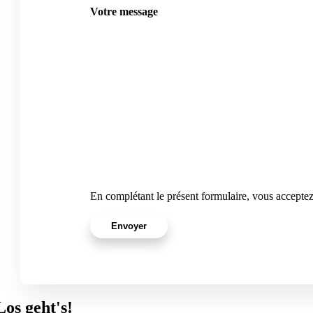
Votre message
En complétant le présent formulaire, vous accepte
Los geht's!