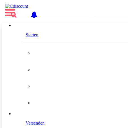
DE
Starten
4Sellers
Gold
Standort
Deutschland
Versenden