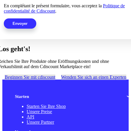
En complétant le présent formulaire, vous acceptez la
Politique de
confidentialité de Cdiscount
.
Los geht's!
eichen Sie Ihre Produkte ohne Eröffnungskosten und ohne
erkaufslimit auf dem Cdiscount Marketplace ein!
Beginnen Sie mit cdiscount
Wenden Sie sich an einen Experten
Starten
Starten Sie Ihre Shop
Unsere Preise
API
Unsere Partner